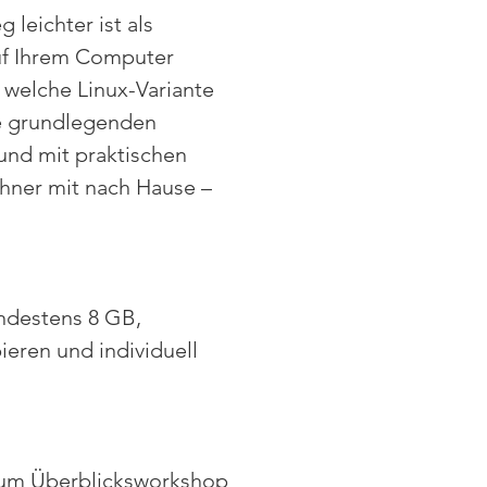
leichter ist als 
auf Ihrem Computer 
 welche Linux-Variante 
he grundlegenden 
 und mit praktischen 
hner mit nach Hause – 
ndestens 8 GB, 
eren und individuell 
 zum Überblicksworkshop 