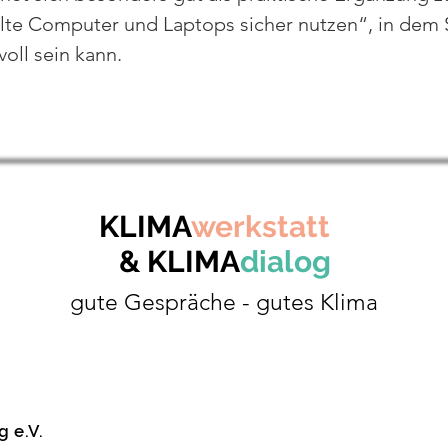
te Computer und Laptops sicher nutzen“, in dem S
oll sein kann.
KLIMA
werkstatt
& KLIMA
dialog
gute Gespräche - gutes Klima
 e.V.