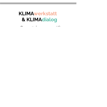
KLIMA
werkstatt
& KLIMA
dialog
gute Gespräche - gutes Klima
KONTAKT
KLIMAwerkstatt Oberhaching e.V.
82041 Oberhaching
info@klimawerkstatt-oberhaching.de