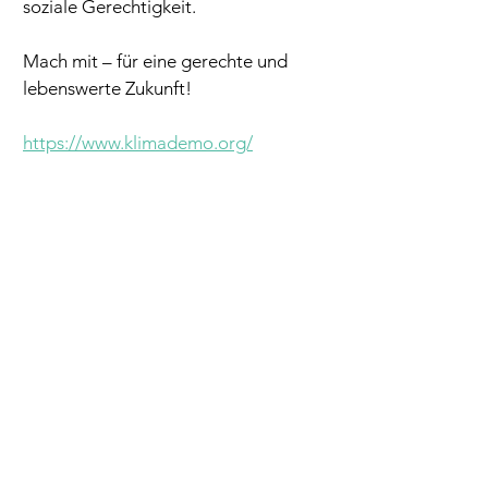
soziale Gerechtigkeit.
Mach mit – für eine gerechte und 
lebenswerte Zukunft!
https://www.klimademo.org/
vorhergender
nächster
KLIMA
werkstatt
& KLIMA
dialog
gute Gespräche - gutes Klima
KONTAKT