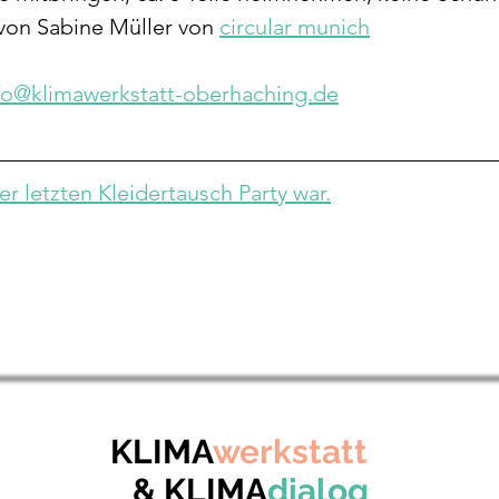
von Sabine Müller von 
circular munich
fo@klimawerkstatt-oberhaching.de
er letzten Kleidertausch Party war.
KLIMA
werkstatt
& KLIMA
dialog