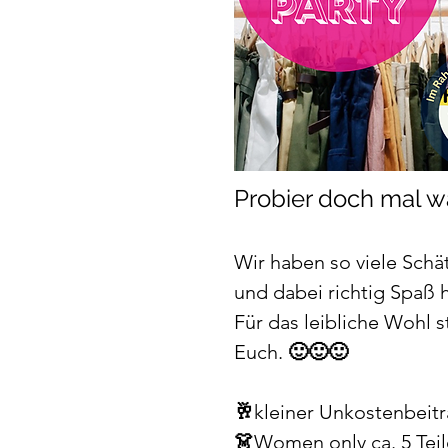
Probier doch mal w
Wir haben so viele Schä
und dabei richtig Spaß
Für das leibliche Wohl 
Euch. 
🙂🙂🙂
🥂
kleiner Unkostenbeitr
👗
Women only ca. 5 Teil