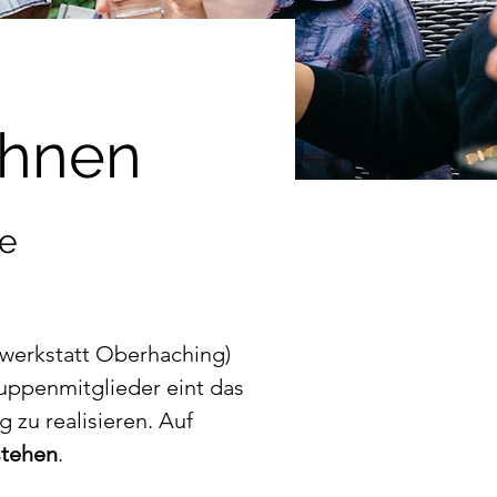
ohnen
pe
erkstatt Oberhaching) 
uppenmitglieder eint das 
zu realisieren. Auf 
stehen
.