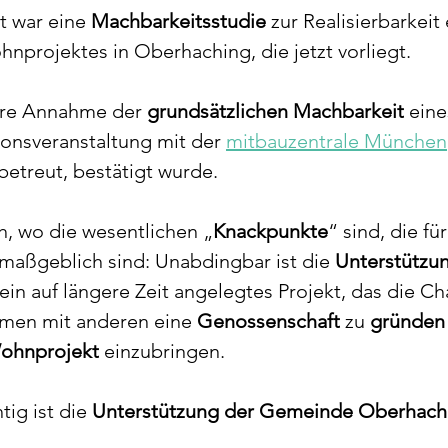
t war eine 
Machbarkeitsstudie
 zur Realisierbarkeit 
nprojektes in Oberhaching, die jetzt vorliegt.
ere Annahme der 
grundsätzlichen Machbarkeit
 eine
onsveranstaltung mit der 
mitbauzentrale München
etreut, bestätigt wurde.
h, wo die wesentlichen „
Knackpunkte
“ sind, die fü
 maßgeblich sind: Unabdingbar ist die 
Unterstützun
t ein auf längere Zeit angelegtes Projekt, das die 
men mit anderen eine 
Genossenschaft
 zu 
gründen
Wohnprojekt
 einzubringen.
ig ist die 
Unterstützung der Gemeinde Oberhach