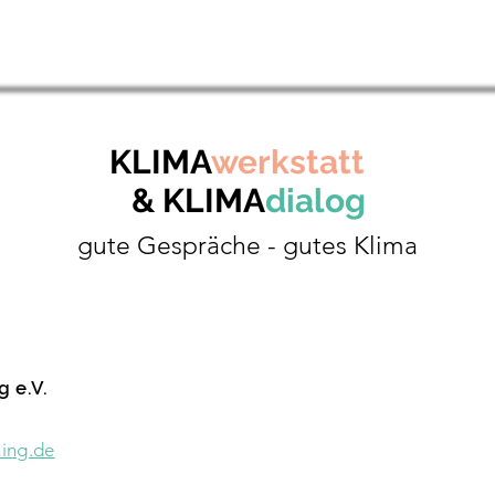
KLIMA
werkstatt
& KLIMA
dialog
gute Gespräche - gutes Klima
 e.V.
ing.de