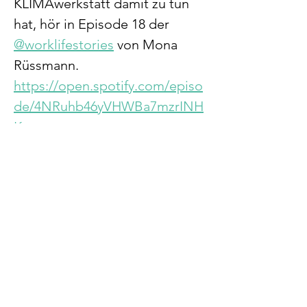
KLIMAwerkstatt damit zu tun 
hat, hör in Episode 18 der 
@worklifestories
 von 
Mona 
Rüssmann.
https://open.spotify.com/episo
de/4NRuhb46yVHWBa7mzrINH
K
In Mona's Podcast findest du 
auch weitere inspirierende 
Geschichten über Menschen, 
die ihr Leben aktiv in die Hand 
nehmen.
<< vorhergehende
nächste >>